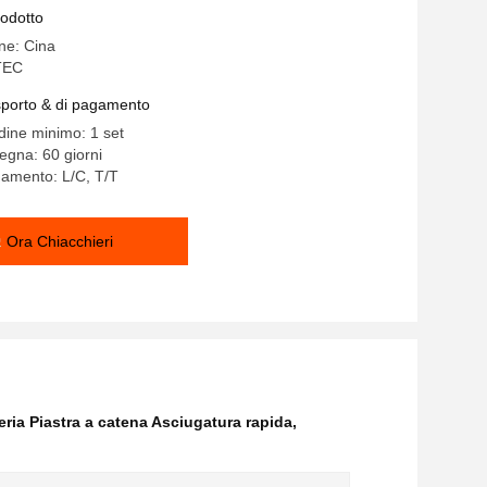
rodotto
ine: Cina
TEC
asporto & di pagamento
rdine minimo: 1 set
egna: 60 giorni
gamento: L/C, T/T
Ora Chiacchieri
ria Piastra a catena Asciugatura rapida
,