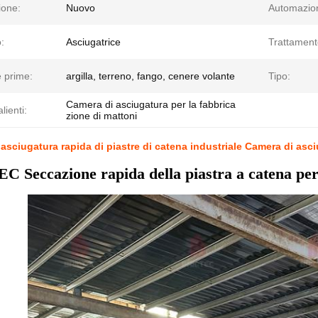
ione:
Nuovo
Automazio
:
Asciugatrice
Trattament
 prime:
argilla, terreno, fango, cenere volante
Tipo:
Camera di asciugatura per la fabbrica
lienti:
zione di mattoni
 asciugatura rapida di piastre di catena industriale Camera di asc
 Seccazione rapida della piastra a catena per 