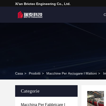
Xi'an Brictec Engineering Co., Ltd.
C
Casa
>
Prodotti
>
Macchine Per Asciugare I Mattoni
>
I
Categorie
Macchina Per Fabbricare I