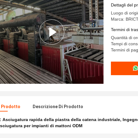
mattoni
Dettagli del p
Luogo di orig
Marca: BRIC
Termini di tr
Quantità di o
Tempi di cons
Termini di pa
l Prodotto
Descrizione Di Prodotto
e:
Asciugatura rapida della piastra della catena industriale
,
Ingegne
sciugatura per impianti di mattoni ODM