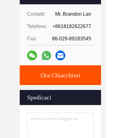
Contatti:
Mr. Brandon Lan
Telefono:
+8618182622677
Fax:
86-029-89183545
Ora Chiacchieri
Spedicaci