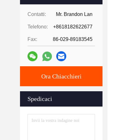
Contatti:
Mr. Brandon Lan
Telefono:
+8618182622677
Fax:
86-029-89183545
Ora Chiacchieri
Spedicaci