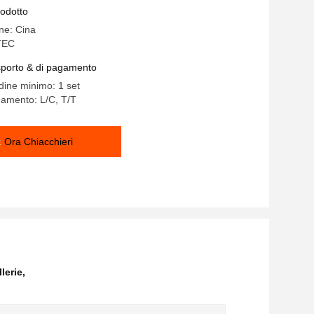
di cottura dei mattoni
rodotto
ine: Cina
TEC
asporto & di pagamento
rdine minimo: 1 set
gamento: L/C, T/T
Ora Chiacchieri
lerie
,