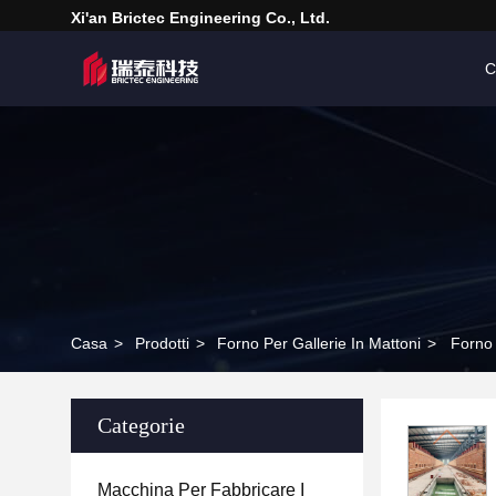
Xi'an Brictec Engineering Co., Ltd.
C
Casa
>
Prodotti
>
Forno Per Gallerie In Mattoni
>
Forno 
Categorie
Macchina Per Fabbricare I