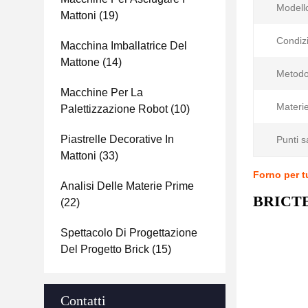
Modell
Mattoni
(19)
Condiz
Macchina Imballatrice Del
Mattone
(14)
Metodo
Macchine Per La
Materie
Palettizzazione Robot
(10)
Piastrelle Decorative In
Punti sa
Mattoni
(33)
Forno per t
Analisi Delle Materie Prime
BRICTEC 
(22)
Spettacolo Di Progettazione
Del Progetto Brick
(15)
Contatti