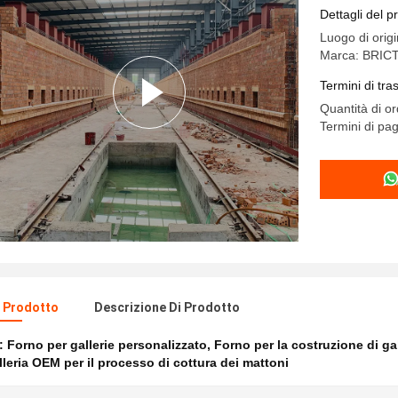
processo 
Dettagli del p
Luogo di orig
Marca: BRIC
Termini di tr
Quantità di o
Termini di pa
l Prodotto
Descrizione Di Prodotto
e:
Forno per gallerie personalizzato
,
Forno per la costruzione di gal
lleria OEM per il processo di cottura dei mattoni