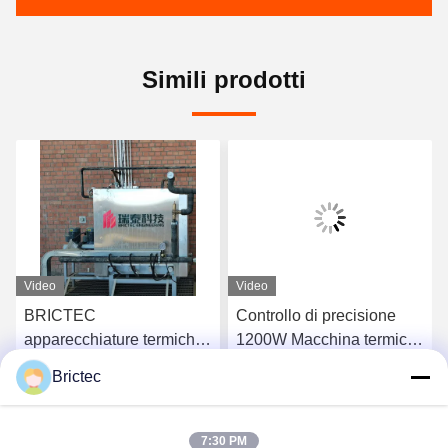
Simili prodotti
Video
Video
BRICTEC
Controllo di precisione
apparecchiature termiche
1200W Macchina termica
a combustibile bruciatore
in mattoni Bruciatore di
Brictec
di olio pesante
olio pesante Due serbatoi
Ora Chiacchieri
Ora Chiacchieri
commutabile per il
di trasferimento da 1000L
controllo della
7:30 PM