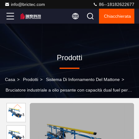
info@brictec.com
86--18182622677
Chiacchierata
Prodotti
Casa
>
Prodotti
>
Sistema Di Infornamento Del Mattone
>
Bruciatore industriale a olio pesante con capacità dual fuel per
alta efficienza e risparmio energetico in forni a tunnel