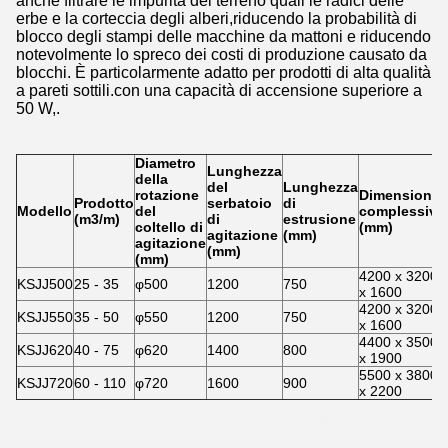
anche filtrare le impurità del terreno quali le radici delle
erbe e la corteccia degli alberi,riducendo la probabilità di
blocco degli stampi delle macchine da mattoni e riducendo
notevolmente lo spreco dei costi di produzione causato da
blocchi. È particolarmente adatto per prodotti di alta qualità
a pareti sottili.con una capacità di accensione superiore a
50 W,.
Diametro
Lunghezza
della
del
Lunghezza
rotazione
Dimensioni
Prodotto
serbatoio
di
Modello
del
complessive
(m3/m)
di
estrusione
coltello di
(mm)
agitazione
(mm)
agitazione
(mm)
(mm)
4200 x 3200
KSJJ500
25 - 35
φ500
1200
750
x 1600
4200 x 3200
KSJJ550
35 - 50
φ550
1200
750
x 1600
4400 x 3500
KSJJ620
40 - 75
φ620
1400
800
x 1900
5500 x 3800
KSJJ720
60 - 110
φ720
1600
900
x 2200