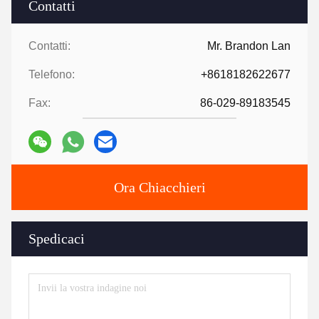
Contatti
Contatti:
Mr. Brandon Lan
Telefono:
+8618182622677
Fax:
86-029-89183545
Ora Chiacchieri
Spedicaci