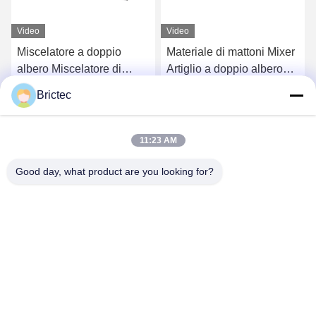
Video
Video
Miscelatore a doppio
Materiale di mattoni Mixer
albero Miscelatore di
Artiglio a doppio albero
materie prime per il
Artigli di cenere volante
Brictec
processo di fabbricazione
Miscelatore Processo di
Ora Chiacchieri
Ora Chiacchieri
di mattoni in fabbrica di
fabbricazione di mattoni
mattoni di argilla
11:23 AM
Good day, what product are you looking for?
Xi'an Brictec Engineering Co., Ltd.
info@brictec.com
86--18182622677
Cina