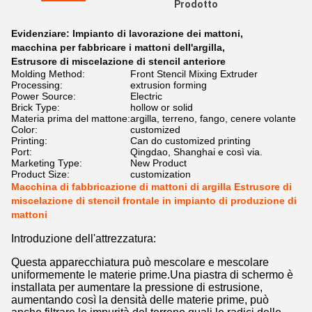
Prodotto
Evidenziare:
Impianto di lavorazione dei mattoni
,
macchina per fabbricare i mattoni dell'argilla
,
Estrusore di miscelazione di stencil anteriore
Molding Method:
Front Stencil Mixing Extruder
Processing:
extrusion forming
Power Source:
Electric
Brick Type:
hollow or solid
Materia prima del mattone:
argilla, terreno, fango, cenere volante
Color:
customized
Printing:
Can do customized printing
Port:
Qingdao, Shanghai e così via.
Marketing Type:
New Product
Product Size:
customization
Macchina di fabbricazione di mattoni di argilla Estrusore di
miscelazione di stencil frontale in impianto di produzione di
mattoni
Introduzione dell'attrezzatura:
Questa apparecchiatura può mescolare e mescolare
uniformemente le materie prime.Una piastra di schermo è
installata per aumentare la pressione di estrusione,
aumentando così la densità delle materie prime, può