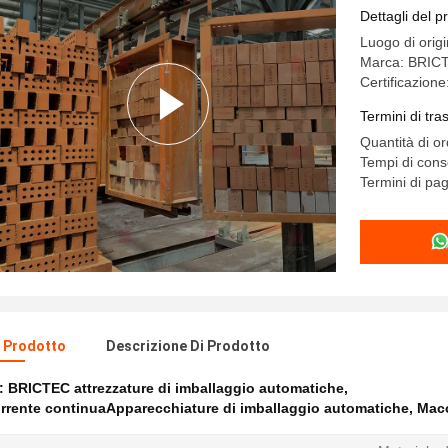
semiautom
Dettagli del p
Luogo di orig
Marca: BRIC
Certificazion
Termini di tr
Quantità di o
Tempi di cons
Termini di pa
l Prodotto
Descrizione Di Prodotto
e:
BRICTEC attrezzature di imballaggio automatiche
,
rrente continuaApparecchiature di imballaggio automatiche
,
Macc