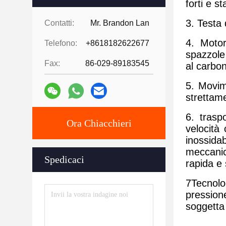
forti e s
3. Testa 
Contatti:
Mr. Brandon Lan
4. Moto
Telefono:
+8618182622677
spazzole 
Fax:
86-029-89183545
al carbon
5. Movim
strettame
6. trasp
Ora Chiacchieri
velocità
inossida
meccanic
Spedicaci
rapida e 
7Tecnolo
pression
soggetta