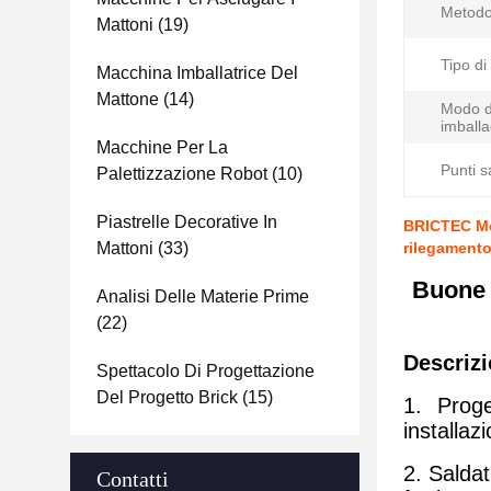
Metodo 
Mattoni
(19)
Tipo di
Macchina Imballatrice Del
Mattone
(14)
Modo d
imballa
Macchine Per La
Punti sa
Palettizzazione Robot
(10)
Piastrelle Decorative In
BRICTEC Mot
Mattoni
(33)
rilegamento
Buone 
Analisi Delle Materie Prime
(22)
Descrizi
Spettacolo Di Progettazione
Del Progetto Brick
(15)
1. Prog
installa
2. Saldat
Contatti