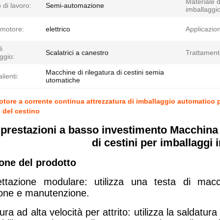
Materiale d
di lavoro:
Semi-automazione
imballaggio
 motore:
elettrico
Applicazio
i
Scalatrici a canestro
Trattament
ggio:
Macchine di rilegatura di cestini semia
lienti:
utomatiche
ore a corrente continua attrezzatura di imballaggio automatico 
 del cestino
prestazioni a basso investimento Macchina 
di cestini per imballaggi 
one del prodotto
ettazione modulare: utilizza una testa di mac
zione e manutenzione.
ura ad alta velocità per attrito: utilizza la saldatura