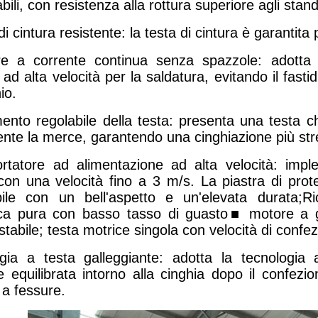
tabili, con resistenza alla rottura superiore agli stan
di cintura resistente: la testa di cintura è garantita 
re a corrente continua senza spazzole: adotta
ad alta velocità per la saldatura, evitando il fastid
io.
ento regolabile della testa: presenta una testa c
nte la merce, garantendo una cinghiazione più stre
ortatore ad alimentazione ad alta velocità: imp
 con una velocità fino a 3 m/s. La piastra di prot
bile con un bell'aspetto e un'elevata durata;R
a pura con basso tasso di guasto■ motore a gr
stabile; testa motrice singola con velocità di conf
gia a testa galleggiante: adotta la tecnologia 
e equilibrata intorno alla cinghia dopo il conf
 a fessure.