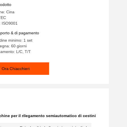
atica per il rilegamento del cestino
rodotto
ine: Cina
TEC
e: ISO9001
asporto & di pagamento
rdine minimo: 1 set
egna: 60 giorni
gamento: L/C, T/T
Ora Chiacchieri
hine per il rilegamento semiautomatico di cestini