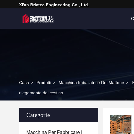
Xi'an Brictec Engineering Co., Ltd.
C
Casa
>
Prodotti
>
Macchina Imballatrice Del Mattone
>
rilegamento del cestino
Categorie
Macchina Per Fabbricare I