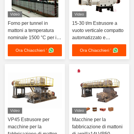
Video
Video
Forno per tunnel in
15-30 t/m Estrusore a
mattoni a temperatura
vuoto verticale compatto
nominale 1500 °C per il
automatizzato e
fuoco a bassa
resistente per mattoni di
Ora Chiacchieri '
Ora Chiacchieri '
manutenzione nella
fascia alta
progettazione di
atmosfere ossidanti /
riducenti
Video
Video
VP45 Estrusore per
Macchine per la
macchine per la
fabbricazione di mattoni
fabbricazione di mattoni
di argilla14t VP50