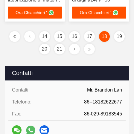
di argilla di capacità
Ora Chiacchieri '
Ora Chiacchieri '
media 7-20m3/m
14
15
16
17
18
19
20
21
Contatti
Contatti:
Mr. Brandon Lan
Telefono:
86--18182622677
Fax:
86-029-89183545