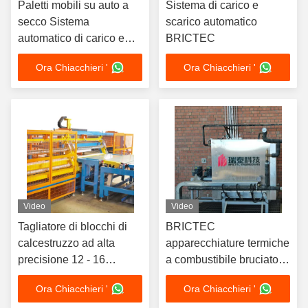
Paletti mobili su auto a
Sistema di carico e
secco Sistema
scarico automatico
automatico di carico e
BRICTEC
scarico Imballaggio in
Ora Chiacchieri '
Ora Chiacchieri '
mattoni
Video
Video
Tagliatore di blocchi di
BRICTEC
calcestruzzo ad alta
apparecchiature termiche
precisione 12 - 16
a combustibile bruciatore
volte/min Tagliatore di
di olio pesante
Ora Chiacchieri '
Ora Chiacchieri '
mattoni quadri a doppio
commutabile per il