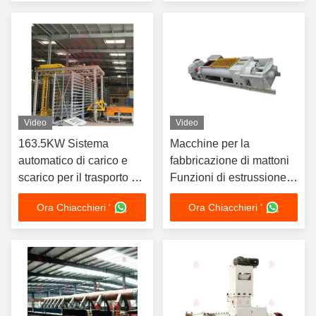
filo
controllo della
temperatura del forno
Video
Video
163.5KW Sistema
Macchine per la
automatico di carico e
fabbricazione di mattoni
scarico per il trasporto di
Funzioni di estrussione e
mattoni
magliazione efficienti
Ora Chiacchieri '
Ora Chiacchieri '
Estrusore di
miscelazione a doppio
albero