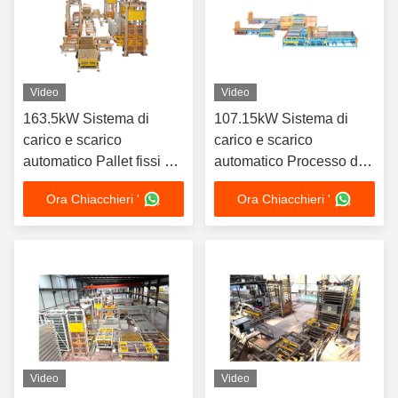
Video
Video
163.5kW Sistema di
107.15kW Sistema di
carico e scarico
carico e scarico
automatico Pallet fissi su
automatico Processo di
auto a secco
impostazione diretta
Ora Chiacchieri '
Ora Chiacchieri '
Robot di doppio
raggruppamento
Video
Video