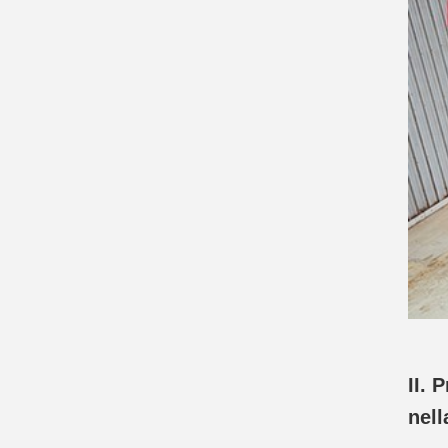
II. 
nell