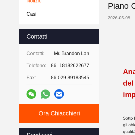
Notizie
Piano C
Casi
2026-05-08
Contatti
Contatti:
Mr. Brandon Lan
Telefono:
86--18182622677
Ana
Fax:
86-029-89183545
del
imp
Ora Chiacchieri
Sotto 
gli ob
qualit