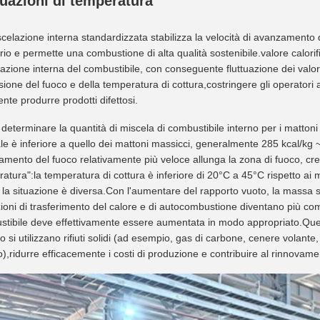
tuazioni di temperatura
celazione interna standardizzata stabilizza la velocità di avanzamento 
ario e permette una combustione di alta qualità sostenibile.valore calorif
azione interna del combustibile, con conseguente fluttuazione dei valori c
ione del fuoco e della temperatura di cottura,costringere gli operato
ente produrre prodotti difettosi.
eterminare la quantità di miscela di combustibile interno per i mattoni ca
e è inferiore a quello dei mattoni massicci, generalmente 285 kcal/kg ~ 
mento del fuoco relativamente più veloce allunga la zona di fuoco, cr
atura":la temperatura di cottura è inferiore di 20°C a 45°C rispetto ai 
 la situazione è diversa.Con l'aumentare del rapporto vuoto, la massa s
ioni di trasferimento del calore e di autocombustione diventano più com
tibile deve effettivamente essere aumentata in modo appropriato.Ques
 si utilizzano rifiuti solidi (ad esempio, gas di carbone, cenere volante
o),ridurre efficacemente i costi di produzione e contribuire al rinnovame