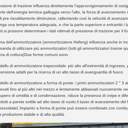
ssione di trazione influenza direttamente l'approvvigionamento di ossige
arte dell'energia termica galleggia verso l'alto, la forza di avanzamento s
i pre riscaldamento diminuisce, rallentando così la velocità di avanzam
nga una temperatura adeguata, e che la parte superiore e entrambi i lat
cati.si possono determinare i dati ottimali di pressione di trazione per il f
ma dell'ammortizzatore (ammortizzatore Hafeng) influenza anche in modo
anda di utilizzare più ammortizzatori (tutti gli ammortizzatori tranne quel
ona di cottura)Due forme comuni sono:
ello di ammortizzatore trapezoidale: più alto all'estremità di ingresso
ensione.adatti per la ricerca di un alto tasso di avanguardia di fuoco.
ello di ammortizzatore a forma di ponte: i primi ammortizzatori 2 ′′ 3 a
levati fino al più alto nel mezzo e lentamente abbassati nuovamente vers
upero di umidità e di condensazione, riduce la presenza di crepe e difet
dotti a parete sottile ad alto tasso di vuoto.il tasso di avanzamento del
pezoidaleL'impianto a forma di ponte può essere combinato con combusti
 produzione stabile e di alta qualità.