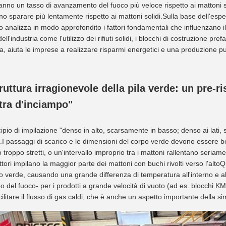
anno un tasso di avanzamento del fuoco più veloce rispetto ai mattoni so
o sparare più lentamente rispetto ai mattoni solidi.Sulla base dell'espe
lo analizza in modo approfondito i fattori fondamentali che influenzano i
 dell'industria come l'utilizzo dei rifiuti solidi, i blocchi di costruzione pr
, aiuta le imprese a realizzare risparmi energetici e una produzione pul
truttura irragionevole della pila verde: un pre-
tra d'inciampo"
ncipio di impilazione "denso in alto, scarsamente in basso; denso ai lati
.I passaggi di scarico e le dimensioni del corpo verde devono essere be
 troppo stretti, o un'intervallo improprio tra i mattoni rallentano seria
ttori impilano la maggior parte dei mattoni con buchi rivolti verso l'alto
po verde, causando una grande differenza di temperatura all'interno e all
po del fuoco- per i prodotti a grande velocità di vuoto (ad es. blocchi K
cilitare il flusso di gas caldi, che è anche un aspetto importante della sim