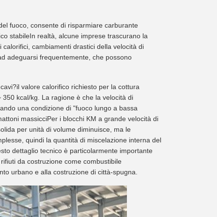
del fuoco, consente di risparmiare carburante
ico stabileIn realtà, alcune imprese trascurano la
alorifici, cambiamenti drastici della velocità di
ri ad adeguarsi frequentemente, che possono
vi?il valore calorifico richiesto per la cottura
350 kcal/kg. La ragione è che la velocità di
eando una condizione di "fuoco lungo a bassa
mattoni massicciPer i blocchi KM a grande velocità di
olida per unità di volume diminuisce, ma le
plesse, quindi la quantità di miscelazione interna del
to dettaglio tecnico è particolarmente importante
, rifiuti da costruzione come combustibile
nto urbano e alla costruzione di città-spugna.