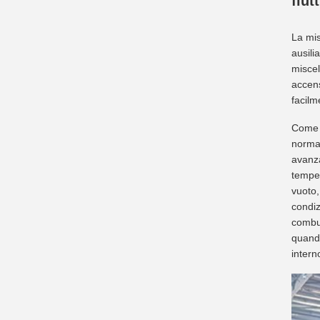
flut
La mis
ausili
miscel
accens
facilm
Come d
normal
avanza
temper
vuoto,
condiz
combus
quando
intern