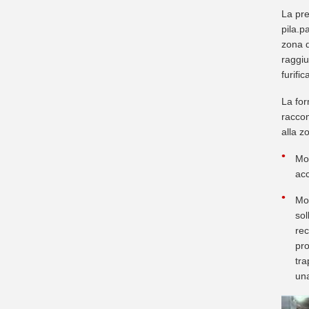
La pre
pila.p
zona d
raggiu
furifi
La for
raccom
alla z
Mod
acc
Mod
sol
rec
pro
tra
una