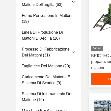
Mattoni Dell'argilla
(63)
Forno Per Gallerie In Mattoni
(19)
Linea Di Produzione Di
Mattoni Di Argilla
(10)
Video
Processo Di Fabbricazione
Dei Mattoni
(31)
BRICTEC at
preparazion
Tagliatrice Del Mattone
(20)
mattoni
Caricamento Del Mattone E
O
Sistema Di Scarico
(9)
Sistema Di Infornamento Del
Mattone
(16)
Macchine Per Asciugare I