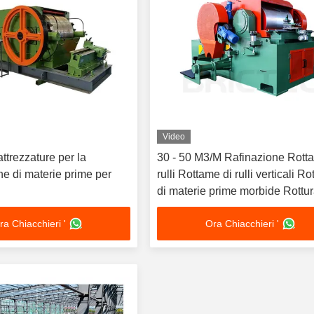
Video
trezzature per la
30 - 50 M3/M Rafinazione Rott
e di materie prime per
rulli Rottame di rulli verticali R
di materie prime morbide Rottu
ra Chiacchieri '
Ora Chiacchieri '