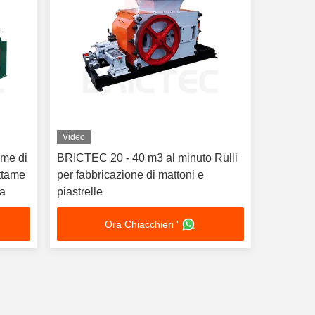
Video
ame di
BRICTEC 20 - 40 m3 al minuto Rulli
ottame
per fabbricazione di mattoni e
ra
piastrelle
Ora Chiacchieri '