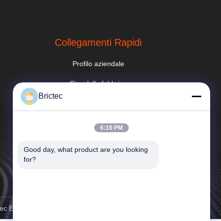
Collegamenti Rapidi
Profilo aziendale
Giro della fabbrica
Brictec
Controllo di qualità
Notizie
6:10 PM
Mappa del sito
Good day, what product are you looking 
for?
Norme sulla privacy
ngineering Co., Ltd. . Tutti i diritti riservati.