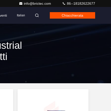
info@brictec.com
86--18182622677
venti
Chiacchierata
Italian
trial
ti