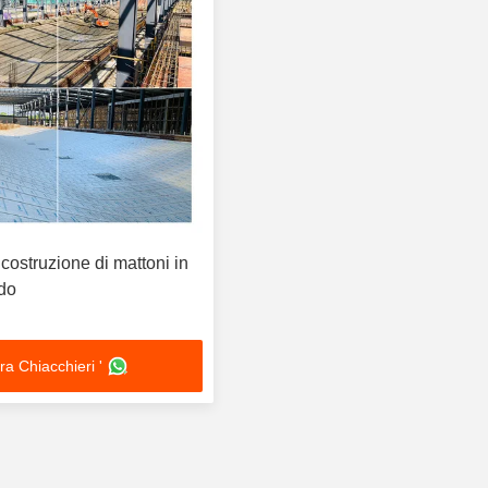
 costruzione di mattoni in
ndo
ra Chiacchieri '