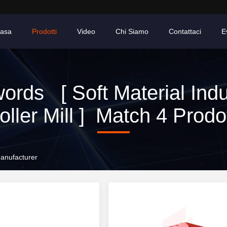
asa
Prodotti
Video
Chi Siamo
Contattaci
E
ords [ Soft Material Indus
oller Mill ] Match 4 Prodot
 Manufacturer