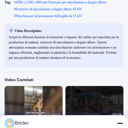
Tag:
#
4500 x 2100 x 900 mm Estrusore per miscelazione a doppio albero
#
Estrusore di miscelazione a doppio albero 45 kW
#
Macchina per la lavorazione dell'argilla da 37 kW
Video Description:
Scopri le efficienti funzioni di estrusione e impasto del carlino per macchine per la
produzione di mattoni, estrusore di miscelazione a doppio albero. Questa
attrezzatura avanzata combina una miscelazione uniforme con un'estrusione e un
impasto efficienti, migliorando la plasticità e la formabilità del materiale. Perfetto
per una produzione di mattoni duratura ed economica.
Video Correlati
00:07
01:19
Brictec
Deferrizzatore magnetico per mattoni
Alimentatore a cassone e