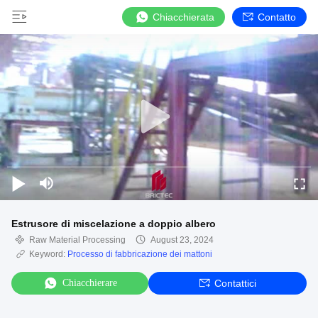
Chiacchierata
Contatto
Estrusore di miscelazione a doppio albero
Raw Material Processing
August 23, 2024
Keyword:
Processo di fabbricazione dei mattoni
Chiacchierare
Contattici